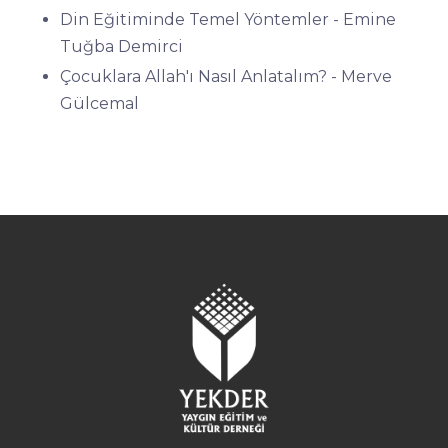
Din Eğitiminde Temel Yöntemler - Emine
Tuğba Demirci
Çocuklara Allah'ı Nasıl Anlatalım? - Merve
Gülcemal