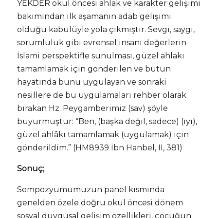
YEKDER okul öncesi ahlak ve karakter gelişimi
bakımından ilk aşamanın adab gelişimi
olduğu kabulüyle yola çıkmıştır. Sevgi, saygı,
sorumluluk gibi evrensel insani değerlerin
İslami perspektifle sunulması, güzel ahlakı
tamamlamak için gönderilen ve bütün
hayatında bunu uygulayan ve sonraki
nesillere de bu uygulamaları rehber olarak
bırakan Hz. Peygamberimiz (sav) şöyle
buyurmuştur: “Ben, (başka değil, sadece) (iyi),
güzel ahlâkı tamamlamak (uygulamak) için
gönderildim.” (HM8939 İbn Hanbel, II, 381)
Sonuç;
Sempozyumumuzun panel kısmında
genelden özele doğru okul öncesi dönem
sosyal duygusal gelişim özellikleri, çocuğun