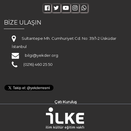
BİZE ULAŞIN
Sultantepe Mh. Cumhuriyet Cd. No: 39/1-2 Üsküdar
İstanbul
bilgi@yekder.org
(0216) 460 25 50
Çatı Kuruluş